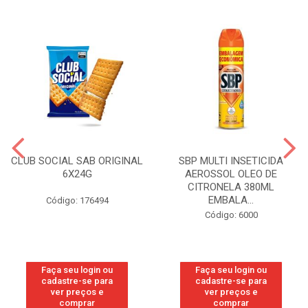
CLUB SOCIAL SAB ORIGINAL
SBP MULTI INSETICIDA
6X24G
AEROSSOL OLEO DE
CITRONELA 380ML
EMBALA...
Código: 176494
Código: 6000
Faça seu login ou
Faça seu login ou
cadastre-se para
cadastre-se para
ver preços e
ver preços e
comprar
comprar