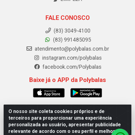
FALE CONOSCO
(83) 3049-4100
(83) 991485095
atendimento@polybalas.com.br
instagram.com/polybalas
facebook.com/Polybalas
Baixe já o APP da Polybalas
O nosso site coleta cookies próprios e de
Polybalas - Rua João Miguel de Souza, 173 Galpão B -
terceiros para proporcionar uma experiência
Ernesto Geisel, João Pessoa/PB - CEP 58.075-075 - CNPJ
personalizada ao usuário, apresentar publicidade
00.909.327/0002-61
relevante de acordo com o seu perfil e melhorar a