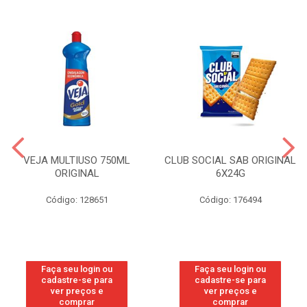
VEJA MULTIUSO 750ML
CLUB SOCIAL SAB ORIGINAL
ORIGINAL
6X24G
Código: 128651
Código: 176494
Faça seu login ou
Faça seu login ou
cadastre-se para
cadastre-se para
ver preços e
ver preços e
comprar
comprar