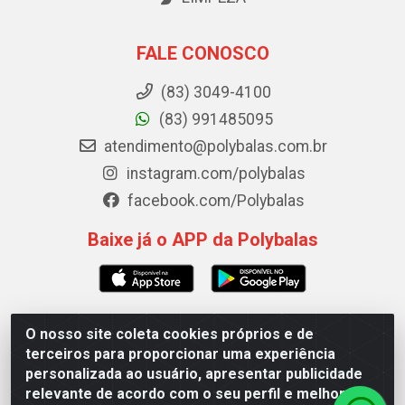
FALE CONOSCO
(83) 3049-4100
(83) 991485095
atendimento@polybalas.com.br
instagram.com/polybalas
facebook.com/Polybalas
Baixe já o APP da Polybalas
O nosso site coleta cookies próprios e de
Polybalas - Rua João Miguel de Souza, 173 Galpão B -
terceiros para proporcionar uma experiência
Ernesto Geisel, João Pessoa/PB - CEP 58.075-075 - CNPJ
personalizada ao usuário, apresentar publicidade
00.909.327/0002-61
relevante de acordo com o seu perfil e melhorar a