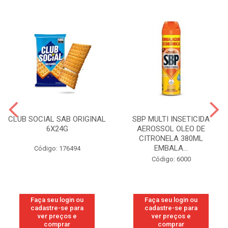
CLUB SOCIAL SAB ORIGINAL
SBP MULTI INSETICIDA
6X24G
AEROSSOL OLEO DE
CITRONELA 380ML
EMBALA...
Código: 176494
Código: 6000
Faça seu login ou
Faça seu login ou
cadastre-se para
cadastre-se para
ver preços e
ver preços e
comprar
comprar