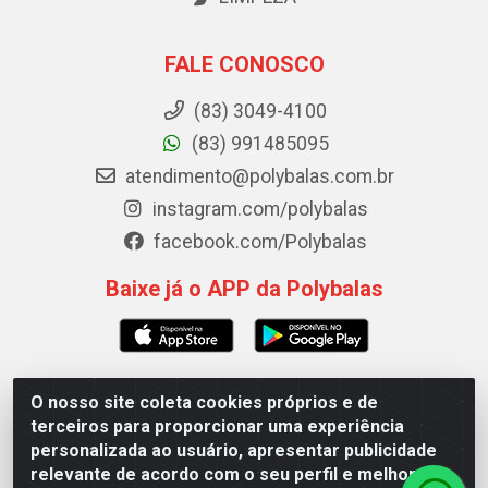
FALE CONOSCO
(83) 3049-4100
(83) 991485095
atendimento@polybalas.com.br
instagram.com/polybalas
facebook.com/Polybalas
Baixe já o APP da Polybalas
O nosso site coleta cookies próprios e de
Polybalas - Rua João Miguel de Souza, 173 Galpão B -
terceiros para proporcionar uma experiência
Ernesto Geisel, João Pessoa/PB - CEP 58.075-075 - CNPJ
personalizada ao usuário, apresentar publicidade
00.909.327/0002-61
relevante de acordo com o seu perfil e melhorar a