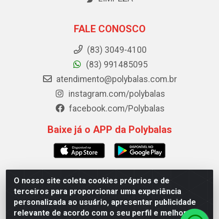
FALE CONOSCO
(83) 3049-4100
(83) 991485095
atendimento@polybalas.com.br
instagram.com/polybalas
facebook.com/Polybalas
Baixe já o APP da Polybalas
O nosso site coleta cookies próprios e de
Polybalas - Rua João Miguel de Souza, 173 Galpão B -
terceiros para proporcionar uma experiência
Ernesto Geisel, João Pessoa/PB - CEP 58.075-075 - CNPJ
personalizada ao usuário, apresentar publicidade
00.909.327/0002-61
relevante de acordo com o seu perfil e melhorar a