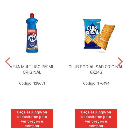
VEJA MULTIUSO 750ML
CLUB SOCIAL SAB ORIGINAL
ORIGINAL
6X24G
Código: 128651
Código: 176494
Faça seu login ou
Faça seu login ou
cadastre-se para
cadastre-se para
ver preços e
ver preços e
comprar
comprar