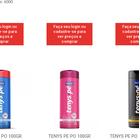
o: 6000
 login ou
Faça seu login ou
Faça seu
e-se para
cadastre-se para
cadastre
reços e
ver preços e
ver pr
prar
comprar
com
 PO 100GR
TENYS PE PO 100GR
TENYS PE PO