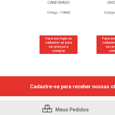
RESH
CANFORADO
ORI
go: 113
Código: 118842
Código
u login ou
Faça seu login ou
Faça seu
e-se para
cadastre-se para
cadastr
reços e
ver preços e
ver p
mprar
comprar
com
Cadastre-se para receber nossas of
Meus Pedidos