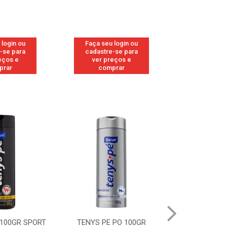
 login ou
Faça seu login ou
Faça seu 
-se para
cadastre-se para
cadastre
eços e
ver preços e
ver pr
prar
comprar
comp
 100GR SPORT
TENYS PE PO 100GR
TENYS PE PO 