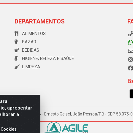
DEPARTAMENTOS
F
ALIMENTOS
BAZAR
BEBIDAS
HIGIENE, BELEZA E SAÚDE
LIMPEZA
Ba
para
io, apresentar
elhorar a
e Souza, 173 Galpão B - Ernesto Geisel, João Pessoa/PB - CEP 58.075
 Cookies