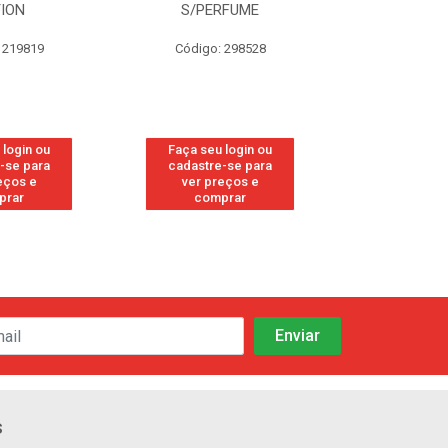
TION
S/PERFUME
FRE
 219819
Código: 298528
Código
 login ou
Faça seu login ou
Faça seu 
-se para
cadastre-se para
cadastre
eços e
ver preços e
ver pr
prar
comprar
comp
s