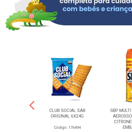
 BRASILID 80G
CLUB SOCIAL SAB
SBP MULTI
M LIMAO
ORIGINAL 6X24G
AEROSSO
CITRONE
EMBA
: 322465
Código: 176494