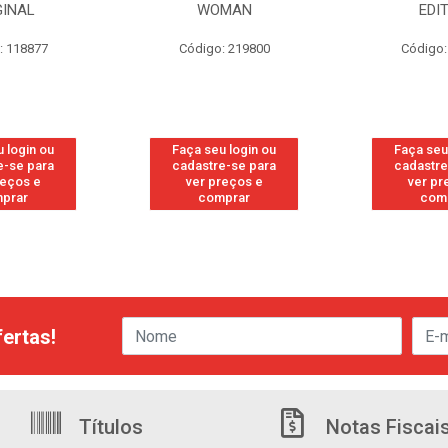
GINAL
WOMAN
EDI
: 118877
Código: 219800
Código:
 login ou
Faça seu login ou
Faça seu
e-se para
cadastre-se para
cadastre
reços e
ver preços e
ver pr
prar
comprar
com
ertas!
Títulos
Notas Fiscai