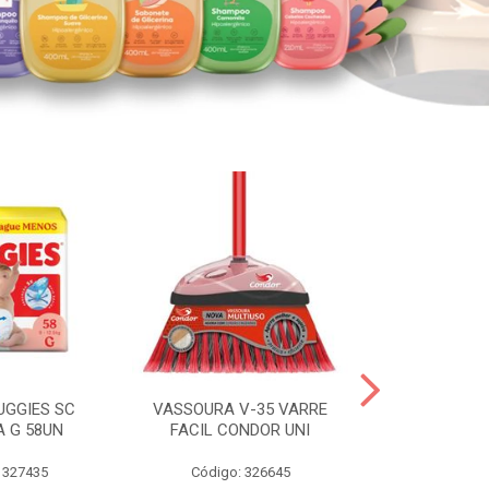
UGGIES SC
VASSOURA V-35 VARRE
TABLETE 80G
A G 58UN
FACIL CONDOR UNI
LEI
 327435
Código: 326645
Código: