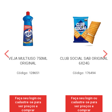
VEJA MULTIUSO 750ML
CLUB SOCIAL SAB ORIGINAL
ORIGINAL
6X24G
Código: 128651
Código: 176494
Faça seu login ou
Faça seu login ou
cadastre-se para
cadastre-se para
ver preços e
ver preços e
comprar
comprar