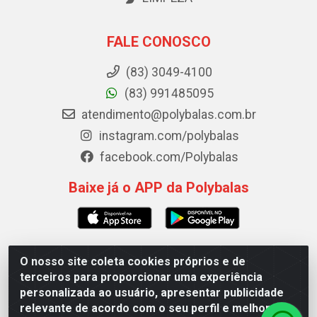
FALE CONOSCO
(83) 3049-4100
(83) 991485095
atendimento@polybalas.com.br
instagram.com/polybalas
facebook.com/Polybalas
Baixe já o APP da Polybalas
O nosso site coleta cookies próprios e de
Polybalas - Rua João Miguel de Souza, 173 Galpão B -
terceiros para proporcionar uma experiência
Ernesto Geisel, João Pessoa/PB - CEP 58.075-075 - CNPJ
personalizada ao usuário, apresentar publicidade
00.909.327/0002-61
relevante de acordo com o seu perfil e melhorar a