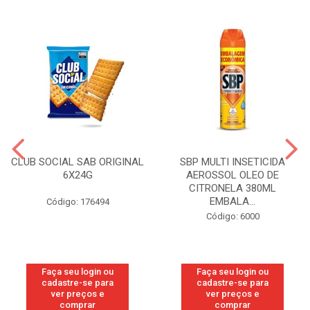
CLUB SOCIAL SAB ORIGINAL
SBP MULTI INSETICIDA
6X24G
AEROSSOL OLEO DE
CITRONELA 380ML
EMBALA...
Código: 176494
Código: 6000
Faça seu login ou
Faça seu login ou
cadastre-se para
cadastre-se para
ver preços e
ver preços e
comprar
comprar