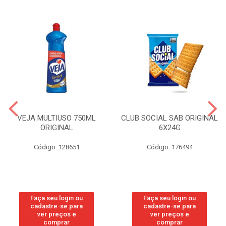
VEJA MULTIUSO 750ML
CLUB SOCIAL SAB ORIGINAL
ORIGINAL
6X24G
Código: 128651
Código: 176494
Faça seu login ou
Faça seu login ou
cadastre-se para
cadastre-se para
ver preços e
ver preços e
comprar
comprar