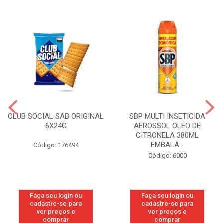
CLUB SOCIAL SAB ORIGINAL
SBP MULTI INSETICIDA
6X24G
AEROSSOL OLEO DE
CITRONELA 380ML
EMBALA...
Código: 176494
Código: 6000
Faça seu login ou
Faça seu login ou
cadastre-se para
cadastre-se para
ver preços e
ver preços e
comprar
comprar