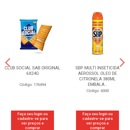
CLUB SOCIAL SAB ORIGINAL
SBP MULTI INSETICIDA
6X24G
AEROSSOL OLEO DE
CITRONELA 380ML
EMBALA...
Código: 176494
Código: 6000
Faça seu login ou
Faça seu login ou
cadastre-se para
cadastre-se para
ver preços e
ver preços e
comprar
comprar