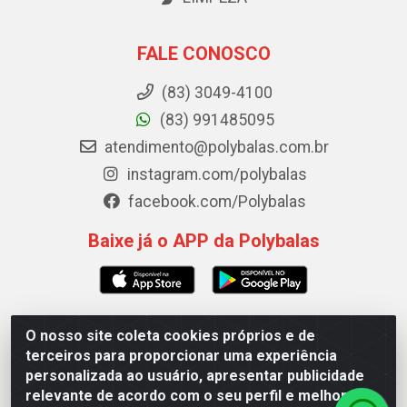
FALE CONOSCO
(83) 3049-4100
(83) 991485095
atendimento@polybalas.com.br
instagram.com/polybalas
facebook.com/Polybalas
Baixe já o APP da Polybalas
O nosso site coleta cookies próprios e de
Polybalas - Rua João Miguel de Souza, 173 Galpão B -
terceiros para proporcionar uma experiência
Ernesto Geisel, João Pessoa/PB - CEP 58.075-075 - CNPJ
personalizada ao usuário, apresentar publicidade
00.909.327/0002-61
relevante de acordo com o seu perfil e melhorar a