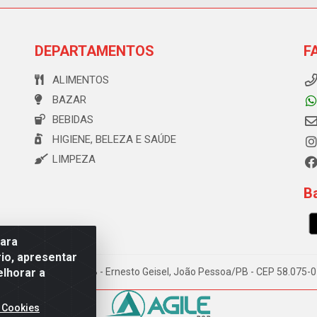
DEPARTAMENTOS
F
ALIMENTOS
BAZAR
BEBIDAS
HIGIENE, BELEZA E SAÚDE
LIMPEZA
Ba
para
io, apresentar
elhorar a
e Souza, 173 Galpão B - Ernesto Geisel, João Pessoa/PB - CEP 58.075
 Cookies