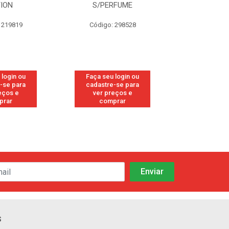
TION
S/PERFUME
FRE
 219819
Código: 298528
Código
 login ou
Faça seu login ou
Faça seu 
-se para
cadastre-se para
cadastre
eços e
ver preços e
ver pr
prar
comprar
comp
s