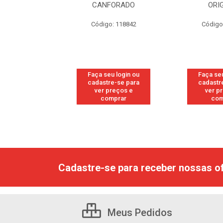
RESH
CANFORADO
ORI
go: 113
Código: 118842
Código
u login ou
Faça seu login ou
Faça seu
e-se para
cadastre-se para
cadastr
reços e
ver preços e
ver p
mprar
comprar
com
Cadastre-se para receber nossas of
Meus Pedidos