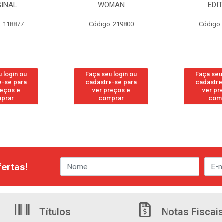
GINAL
WOMAN
EDI
: 118877
Código: 219800
Código:
 login ou
Faça seu login ou
Faça seu
e-se para
cadastre-se para
cadastre
reços e
ver preços e
ver pr
prar
comprar
com
ertas!
Títulos
Notas Fiscai