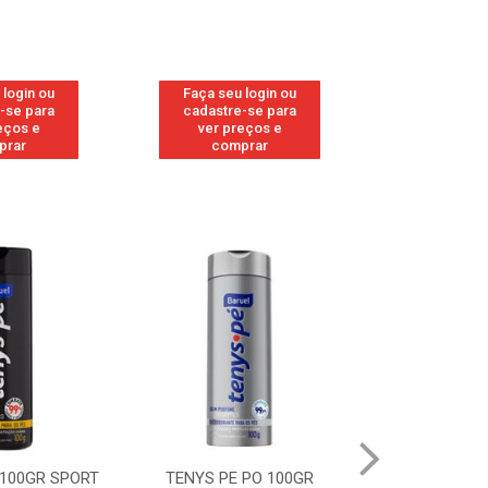
 login ou
Faça seu login ou
Faça seu 
-se para
cadastre-se para
cadastre
eços e
ver preços e
ver pr
prar
comprar
comp
 100GR SPORT
TENYS PE PO 100GR
TENYS PE PO 