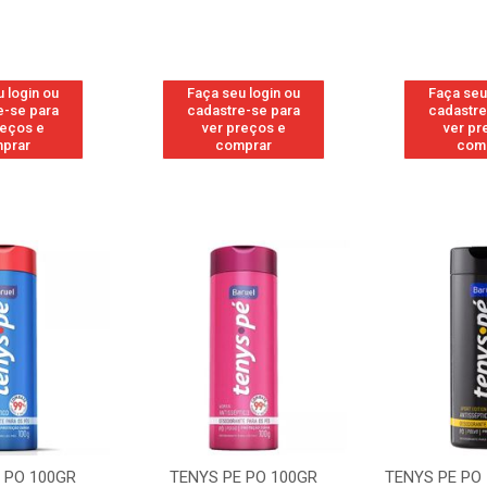
 login ou
Faça seu login ou
Faça seu
e-se para
cadastre-se para
cadastre
reços e
ver preços e
ver pr
prar
comprar
com
 PO 100GR
TENYS PE PO 100GR
TENYS PE PO