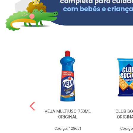
ERO 150ML
VEJA MULTIUSO 750ML
CLUB SO
HIALURONICO
ORIGINAL
ORIGIN
MEN
Código: 128651
Código
: 328153