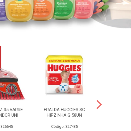
V-35 VARRE
FRALDA HUGGIES SC
H.BRASIL FC 
NDOR UNI
HIPZINHA G 58UN
 326645
Código: 327435
Código: