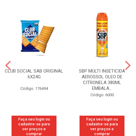
CLUB SOCIAL SAB ORIGINAL
SBP MULTI INSETICIDA
6X24G
AEROSSOL OLEO DE
CITRONELA 380ML
EMBALA...
Código: 176494
Código: 6000
Faça seu login ou
Faça seu login ou
cadastre-se para
cadastre-se para
ver preços e
ver preços e
comprar
comprar