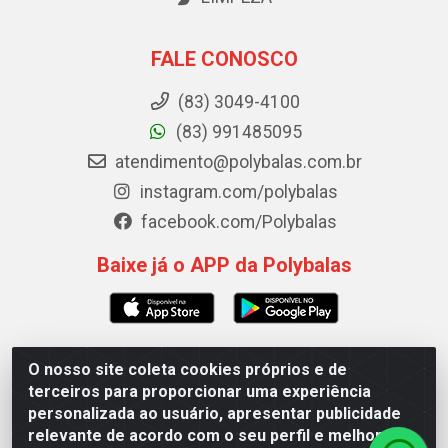
FALE CONOSCO
(83) 3049-4100
(83) 991485095
atendimento@polybalas.com.br
instagram.com/polybalas
facebook.com/Polybalas
Baixe já o APP da Polybalas
O nosso site coleta cookies próprios e de
Polybalas - Rua João Miguel de Souza, 173 Galpão B -
terceiros para proporcionar uma experiência
Ernesto Geisel, João Pessoa/PB - CEP 58.075-075 - CNPJ
personalizada ao usuário, apresentar publicidade
00.909.327/0002-61
relevante de acordo com o seu perfil e melhorar a