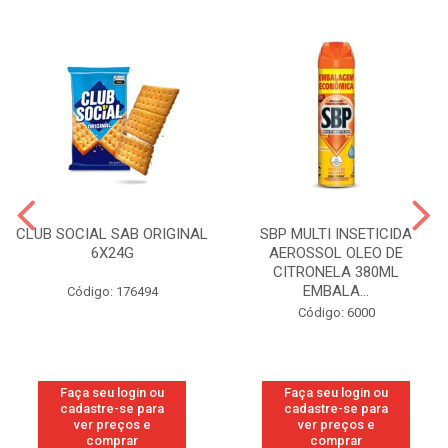
CLUB SOCIAL SAB ORIGINAL
SBP MULTI INSETICIDA
6X24G
AEROSSOL OLEO DE
CITRONELA 380ML
EMBALA...
Código: 176494
Código: 6000
Faça seu login ou
Faça seu login ou
cadastre-se para
cadastre-se para
ver preços e
ver preços e
comprar
comprar