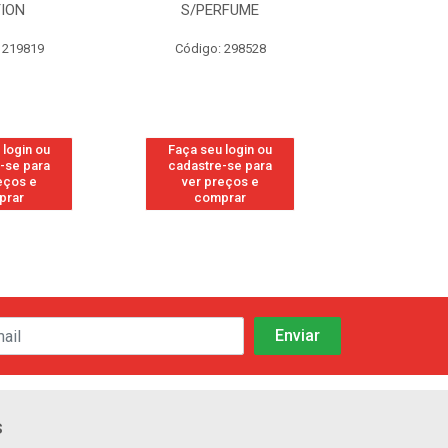
TION
S/PERFUME
FRE
 219819
Código: 298528
Código
 login ou
Faça seu login ou
Faça seu 
-se para
cadastre-se para
cadastre
eços e
ver preços e
ver pr
prar
comprar
comp
s