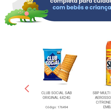
 BRASILID 80G
CLUB SOCIAL SAB
SBP MULTI
M LIMAO
ORIGINAL 6X24G
AEROSSO
CITRONE
EMBA
: 322465
Código: 176494