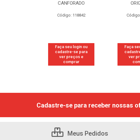
RESH
CANFORADO
ORI
go: 113
Código: 118842
Código
u login ou
Faça seu login ou
Faça seu
e-se para
cadastre-se para
cadastr
reços e
ver preços e
ver p
mprar
comprar
com
Cadastre-se para receber nossas of
Meus Pedidos