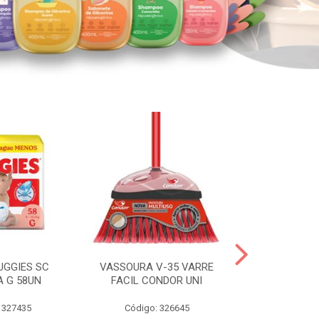
UGGIES SC
VASSOURA V-35 VARRE
TABLETE 80G
A G 58UN
FACIL CONDOR UNI
LEI
 327435
Código: 326645
Código: