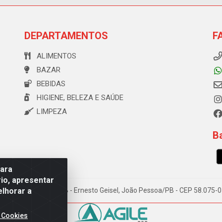
DEPARTAMENTOS
F
ALIMENTOS
BAZAR
BEBIDAS
HIGIENE, BELEZA E SAÚDE
LIMPEZA
Ba
para
io, apresentar
elhorar a
e Souza, 173 Galpão B - Ernesto Geisel, João Pessoa/PB - CEP 58.075
 Cookies