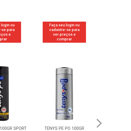
 login ou
Faça seu login ou
Faça seu 
-se para
cadastre-se para
cadastre
eços e
ver preços e
ver pr
prar
comprar
comp
 100GR SPORT
TENYS PE PO 100GR
TENYS PE PO 