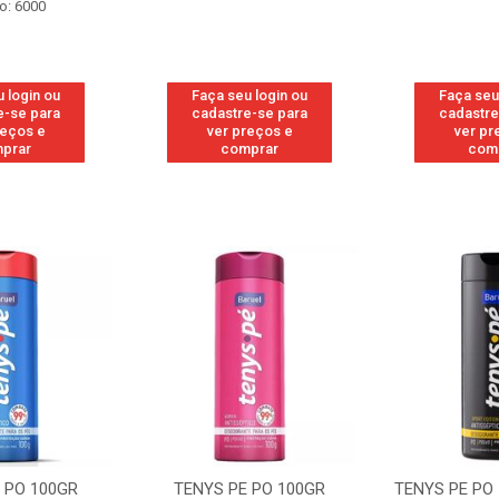
o: 6000
 login ou
Faça seu login ou
Faça seu
e-se para
cadastre-se para
cadastre
reços e
ver preços e
ver pr
prar
comprar
com
 PO 100GR
TENYS PE PO 100GR
TENYS PE PO