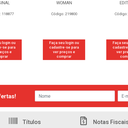
GINAL
WOMAN
EDI
: 118877
Código: 219800
Código:
 login ou
Faça seu login ou
Faça seu
e-se para
cadastre-se para
cadastre
reços e
ver preços e
ver pr
prar
comprar
com
ertas!
Títulos
Notas Fiscai