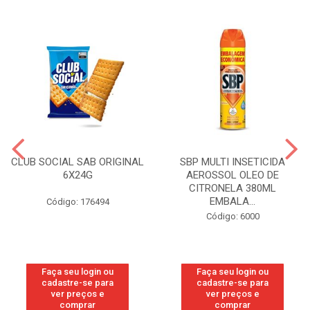
CLUB SOCIAL SAB ORIGINAL
SBP MULTI INSETICIDA
6X24G
AEROSSOL OLEO DE
CITRONELA 380ML
EMBALA...
Código: 176494
Código: 6000
Faça seu login ou
Faça seu login ou
cadastre-se para
cadastre-se para
ver preços e
ver preços e
comprar
comprar