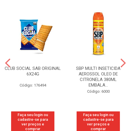
CLUB SOCIAL SAB ORIGINAL
SBP MULTI INSETICIDA
6X24G
AEROSSOL OLEO DE
CITRONELA 380ML
EMBALA...
Código: 176494
Código: 6000
Faça seu login ou
Faça seu login ou
cadastre-se para
cadastre-se para
ver preços e
ver preços e
comprar
comprar