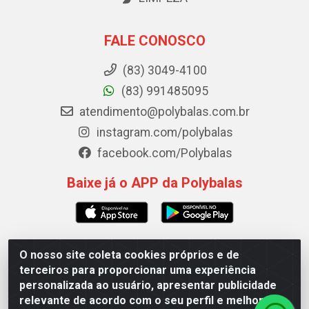
FALE CONOSCO
(83) 3049-4100
(83) 991485095
atendimento@polybalas.com.br
instagram.com/polybalas
facebook.com/Polybalas
Baixe já o APP da Polybalas
O nosso site coleta cookies próprios e de
Polybalas - Rua João Miguel de Souza, 173 Galpão B -
terceiros para proporcionar uma experiência
Ernesto Geisel, João Pessoa/PB - CEP 58.075-075 - CNPJ
personalizada ao usuário, apresentar publicidade
00.909.327/0002-61
relevante de acordo com o seu perfil e melhorar a