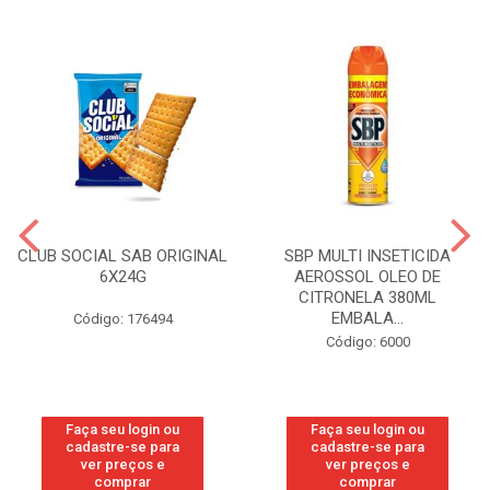
CLUB SOCIAL SAB ORIGINAL
SBP MULTI INSETICIDA
6X24G
AEROSSOL OLEO DE
CITRONELA 380ML
EMBALA...
Código: 176494
Código: 6000
Faça seu login ou
Faça seu login ou
cadastre-se para
cadastre-se para
ver preços e
ver preços e
comprar
comprar