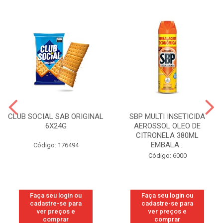
CLUB SOCIAL SAB ORIGINAL
SBP MULTI INSETICIDA
6X24G
AEROSSOL OLEO DE
CITRONELA 380ML
EMBALA...
Código: 176494
Código: 6000
Faça seu login ou
Faça seu login ou
cadastre-se para
cadastre-se para
ver preços e
ver preços e
comprar
comprar