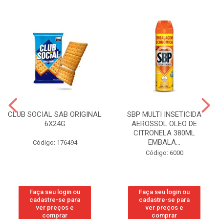
CLUB SOCIAL SAB ORIGINAL
SBP MULTI INSETICIDA
6X24G
AEROSSOL OLEO DE
CITRONELA 380ML
EMBALA...
Código: 176494
Código: 6000
Faça seu login ou
Faça seu login ou
cadastre-se para
cadastre-se para
ver preços e
ver preços e
comprar
comprar