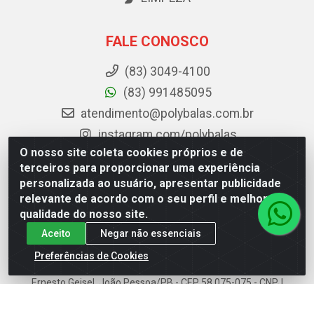
FALE CONOSCO
(83) 3049-4100
(83) 991485095
atendimento@polybalas.com.br
instagram.com/polybalas
O nosso site coleta cookies próprios e de
facebook.com/Polybalas
terceiros para proporcionar uma experiência
personalizada ao usuário, apresentar publicidade
Baixe já o APP da Polybalas
relevante de acordo com o seu perfil e melhorar a
qualidade do nosso site.
Aceito
Negar não essenciais
Preferências de Cookies
Polybalas - Rua João Miguel de Souza, 173 Galpão B -
Ernesto Geisel, João Pessoa/PB - CEP 58.075-075 - CNPJ
00.909.327/0002-61