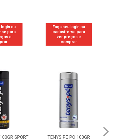
 login ou
Faça seu login ou
Faça seu 
-se para
cadastre-se para
cadastre
eços e
ver preços e
ver pr
prar
comprar
comp
 PO 100GR
TENYS PE PO 100GR MENTA
TENYS PE 