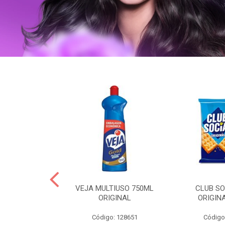
ERO 150ML
VEJA MULTIUSO 750ML
CLUB SO
HIALURONICO
ORIGINAL
ORIGIN
MEN
Código: 128651
Código
: 328153