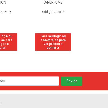
RFUME
FRESH
CANFO
 298528
Código: 113
Código:
 login ou
Faça seu login ou
Faça seu 
-se para
cadastre-se para
cadastre
eços e
ver preços e
ver pr
prar
comprar
comp
s