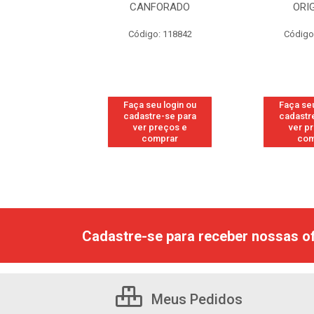
FORADO
ORIGINAL
WO
: 118842
Código: 118877
Código
u login ou
Faça seu login ou
Faça seu
e-se para
cadastre-se para
cadastr
reços e
ver preços e
ver p
mprar
comprar
com
Cadastre-se para receber nossas of
Meus Pedidos