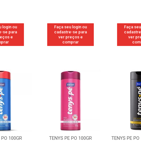
 login ou
Faça seu login ou
Faça seu
e-se para
cadastre-se para
cadastre
reços e
ver preços e
ver pr
prar
comprar
com
 PO 100GR
TENYS PE PO 100GR SPORT
TENYS PE