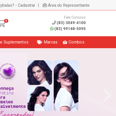
|
lybalas? - Cadastrar
Área do Representante
Fale Conosco
0
(83) 3049-4100
(83) 99148-5095
 e Suplementos
Marcas
Combos