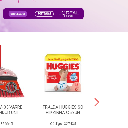
V-35 VARRE
FRALDA HUGGIES SC
H.BRASIL FC 
NDOR UNI
HIPZINHA G 58UN
 326645
Código: 327435
Código: