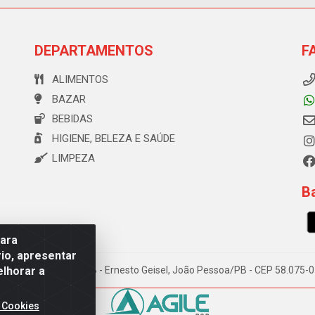
DEPARTAMENTOS
F
ALIMENTOS
BAZAR
BEBIDAS
HIGIENE, BELEZA E SAÚDE
LIMPEZA
Ba
para
io, apresentar
elhorar a
e Souza, 173 Galpão B - Ernesto Geisel, João Pessoa/PB - CEP 58.075
 Cookies