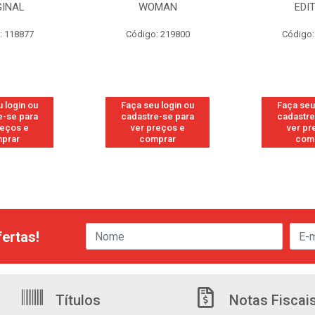
MAN
EDITION
S/PE
: 219800
Código: 219819
Código:
 login ou
Faça seu login ou
Faça seu
e-se para
cadastre-se para
cadastre
reços e
ver preços e
ver pr
prar
comprar
com
ertas!
Títulos
Notas Fiscai