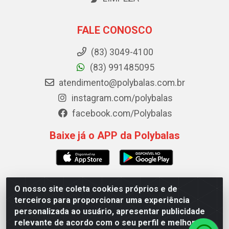
FALE CONOSCO
(83) 3049-4100
(83) 991485095
atendimento@polybalas.com.br
instagram.com/polybalas
facebook.com/Polybalas
Baixe já o APP da Polybalas
O nosso site coleta cookies próprios e de
Polybalas - Rua João Miguel de Souza, 173 Galpão B -
terceiros para proporcionar uma experiência
Ernesto Geisel, João Pessoa/PB - CEP 58.075-075 - CNPJ
personalizada ao usuário, apresentar publicidade
00.909.327/0002-61
relevante de acordo com o seu perfil e melhorar a