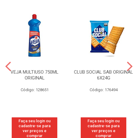
VEJA MULTIUSO 750ML
CLUB SOCIAL SAB ORIGINAL
ORIGINAL
6X24G
Código: 128651
Código: 176494
Faça seu login ou
Faça seu login ou
cadastre-se para
cadastre-se para
ver preços e
ver preços e
comprar
comprar