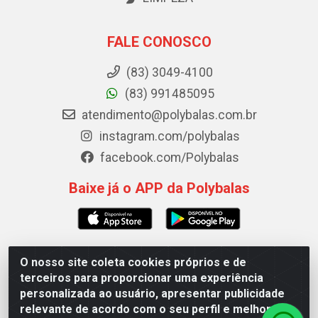
FALE CONOSCO
(83) 3049-4100
(83) 991485095
atendimento@polybalas.com.br
instagram.com/polybalas
facebook.com/Polybalas
Baixe já o APP da Polybalas
O nosso site coleta cookies próprios e de
Polybalas - Rua João Miguel de Souza, 173 Galpão B -
terceiros para proporcionar uma experiência
Ernesto Geisel, João Pessoa/PB - CEP 58.075-075 - CNPJ
personalizada ao usuário, apresentar publicidade
00.909.327/0002-61
relevante de acordo com o seu perfil e melhorar a