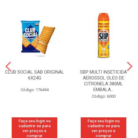
CLUB SOCIAL SAB ORIGINAL
SBP MULTI INSETICIDA
6X24G
AEROSSOL OLEO DE
CITRONELA 380ML
EMBALA...
Código: 176494
Código: 6000
Faça seu login ou
Faça seu login ou
cadastre-se para
cadastre-se para
ver preços e
ver preços e
comprar
comprar