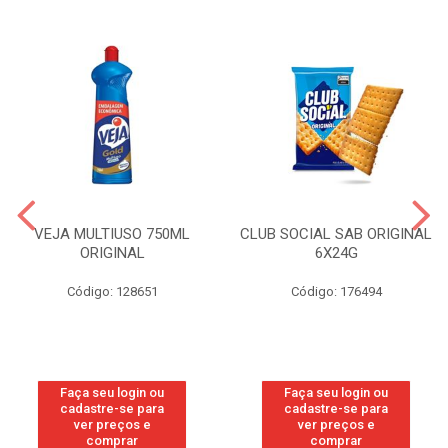
VEJA MULTIUSO 750ML
CLUB SOCIAL SAB ORIGINAL
ORIGINAL
6X24G
Código: 128651
Código: 176494
Faça seu login ou
Faça seu login ou
cadastre-se para
cadastre-se para
ver preços e
ver preços e
comprar
comprar