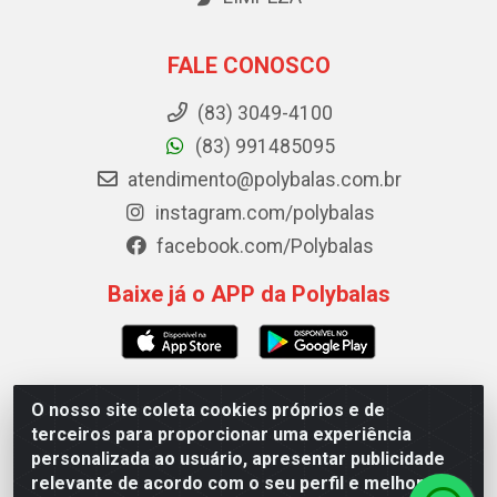
FALE CONOSCO
(83) 3049-4100
(83) 991485095
atendimento@polybalas.com.br
instagram.com/polybalas
facebook.com/Polybalas
Baixe já o APP da Polybalas
O nosso site coleta cookies próprios e de
Polybalas - Rua João Miguel de Souza, 173 Galpão B -
terceiros para proporcionar uma experiência
Ernesto Geisel, João Pessoa/PB - CEP 58.075-075 - CNPJ
personalizada ao usuário, apresentar publicidade
00.909.327/0002-61
relevante de acordo com o seu perfil e melhorar a