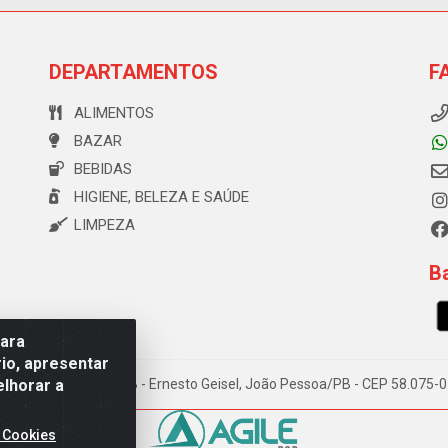
DEPARTAMENTOS
F
ALIMENTOS
BAZAR
BEBIDAS
HIGIENE, BELEZA E SAÚDE
LIMPEZA
Ba
para
io, apresentar
elhorar a
e Souza, 173 Galpão B - Ernesto Geisel, João Pessoa/PB - CEP 58.075
 Cookies