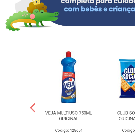
ERO 150ML
VEJA MULTIUSO 750ML
CLUB SO
HIALURONICO
ORIGINAL
ORIGIN
MEN
Código: 128651
Código
: 328153