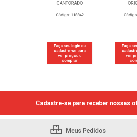
RESH
CANFORADO
ORI
go: 113
Código: 118842
Código
u login ou
Faça seu login ou
Faça seu
e-se para
cadastre-se para
cadastr
reços e
ver preços e
ver p
mprar
comprar
com
Cadastre-se para receber nossas of
Meus Pedidos