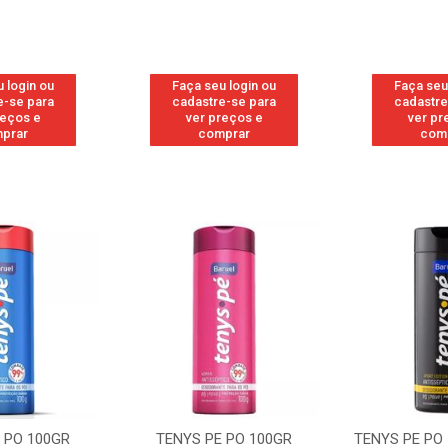
 login ou
Faça seu login ou
Faça seu
e-se para
cadastre-se para
cadastre
reços e
ver preços e
ver pr
prar
comprar
com
 PO 100GR
TENYS PE PO 100GR
TENYS PE PO