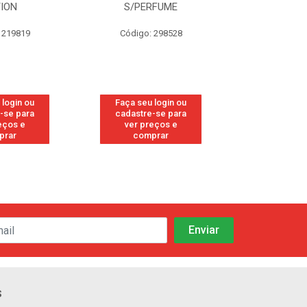
TION
S/PERFUME
FRE
 219819
Código: 298528
Código
 login ou
Faça seu login ou
Faça seu 
-se para
cadastre-se para
cadastre
eços e
ver preços e
ver pr
prar
comprar
comp
s