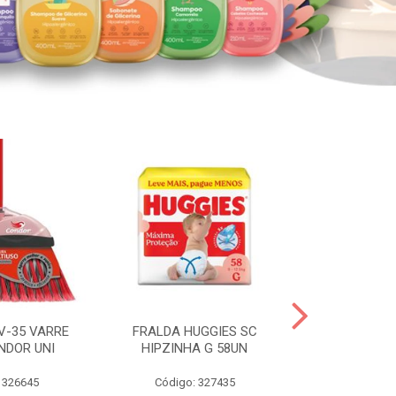
V-35 VARRE
FRALDA HUGGIES SC
H.BRASIL FC 
NDOR UNI
HIPZINHA G 58UN
 326645
Código: 327435
Código: