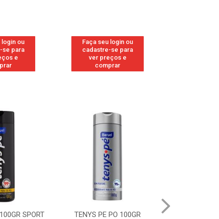
 login ou
Faça seu login ou
Faça seu 
-se para
cadastre-se para
cadastre
eços e
ver preços e
ver pr
prar
comprar
comp
 100GR SPORT
TENYS PE PO 100GR
TENYS PE PO 