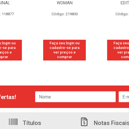
GINAL
WOMAN
EDI
: 118877
Código: 219800
Código:
 login ou
Faça seu login ou
Faça seu
e-se para
cadastre-se para
cadastre
reços e
ver preços e
ver pr
prar
comprar
com
ertas!
Títulos
Notas Fiscai