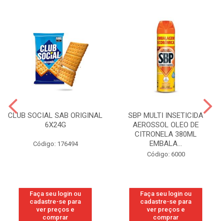
CLUB SOCIAL SAB ORIGINAL
SBP MULTI INSETICIDA
6X24G
AEROSSOL OLEO DE
CITRONELA 380ML
EMBALA...
Código: 176494
Código: 6000
Faça seu login ou
Faça seu login ou
cadastre-se para
cadastre-se para
ver preços e
ver preços e
comprar
comprar