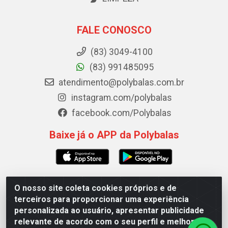
FALE CONOSCO
(83) 3049-4100
(83) 991485095
atendimento@polybalas.com.br
instagram.com/polybalas
facebook.com/Polybalas
Baixe já o APP da Polybalas
O nosso site coleta cookies próprios e de
Polybalas - Rua João Miguel de Souza, 173 Galpão B -
terceiros para proporcionar uma experiência
Ernesto Geisel, João Pessoa/PB - CEP 58.075-075 - CNPJ
personalizada ao usuário, apresentar publicidade
00.909.327/0002-61
relevante de acordo com o seu perfil e melhorar a