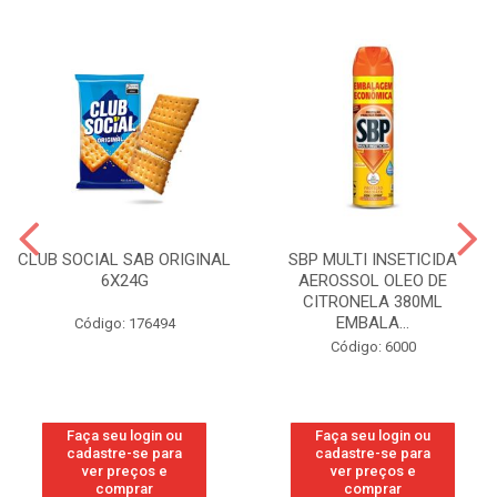
CLUB SOCIAL SAB ORIGINAL
SBP MULTI INSETICIDA
6X24G
AEROSSOL OLEO DE
CITRONELA 380ML
EMBALA...
Código: 176494
Código: 6000
Faça seu login ou
Faça seu login ou
cadastre-se para
cadastre-se para
ver preços e
ver preços e
comprar
comprar