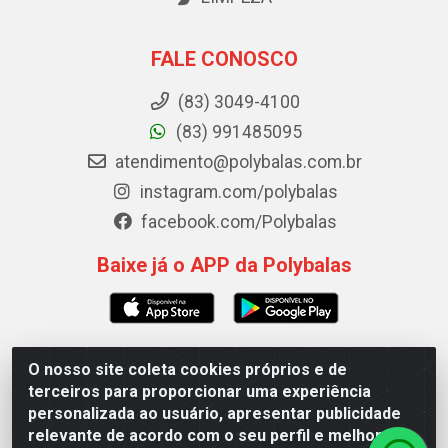
FALE CONOSCO
(83) 3049-4100
(83) 991485095
atendimento@polybalas.com.br
instagram.com/polybalas
facebook.com/Polybalas
Baixe já o APP da Polybalas
O nosso site coleta cookies próprios e de
Polybalas - Rua João Miguel de Souza, 173 Galpão B -
terceiros para proporcionar uma experiência
Ernesto Geisel, João Pessoa/PB - CEP 58.075-075 - CNPJ
personalizada ao usuário, apresentar publicidade
00.909.327/0002-61
relevante de acordo com o seu perfil e melhorar a