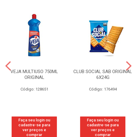
VEJA MULTIUSO 750ML
CLUB SOCIAL SAB ORIGINAL
ORIGINAL
6X24G
Código: 128651
Código: 176494
Faça seu login ou
Faça seu login ou
cadastre-se para
cadastre-se para
ver preços e
ver preços e
comprar
comprar