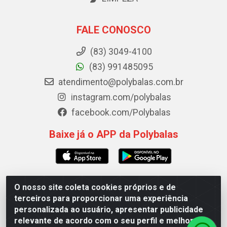
FALE CONOSCO
(83) 3049-4100
(83) 991485095
atendimento@polybalas.com.br
instagram.com/polybalas
facebook.com/Polybalas
Baixe já o APP da Polybalas
O nosso site coleta cookies próprios e de
Polybalas - Rua João Miguel de Souza, 173 Galpão B -
terceiros para proporcionar uma experiência
Ernesto Geisel, João Pessoa/PB - CEP 58.075-075 - CNPJ
personalizada ao usuário, apresentar publicidade
00.909.327/0002-61
relevante de acordo com o seu perfil e melhorar a