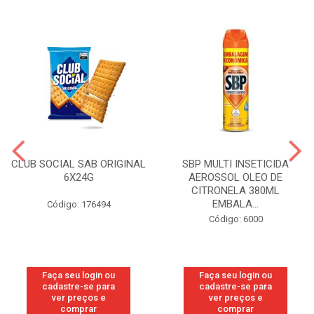
CLUB SOCIAL SAB ORIGINAL
SBP MULTI INSETICIDA
6X24G
AEROSSOL OLEO DE
CITRONELA 380ML
EMBALA...
Código: 176494
Código: 6000
Faça seu login ou
Faça seu login ou
cadastre-se para
cadastre-se para
ver preços e
ver preços e
comprar
comprar