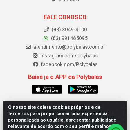
FALE CONOSCO
(83) 3049-4100
(83) 991485095
atendimento@polybalas.com.br
instagram.com/polybalas
facebook.com/Polybalas
Baixe já o APP da Polybalas
O nosso site coleta cookies próprios e de
Polybalas - Rua João Miguel de Souza, 173 Galpão B -
terceiros para proporcionar uma experiência
Ernesto Geisel, João Pessoa/PB - CEP 58.075-075 - CNPJ
personalizada ao usuário, apresentar publicidade
00.909.327/0002-61
relevante de acordo com o seu perfil e melhorar a