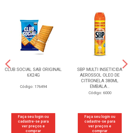
CLUB SOCIAL SAB ORIGINAL
SBP MULTI INSETICIDA
6X24G
AEROSSOL OLEO DE
CITRONELA 380ML
EMBALA...
Código: 176494
Código: 6000
Faça seu login ou
Faça seu login ou
cadastre-se para
cadastre-se para
ver preços e
ver preços e
comprar
comprar