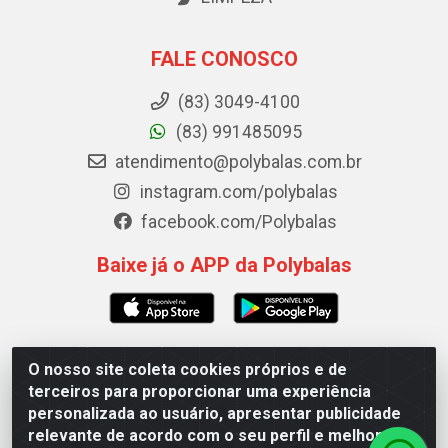
FALE CONOSCO
(83) 3049-4100
(83) 991485095
atendimento@polybalas.com.br
instagram.com/polybalas
facebook.com/Polybalas
Baixe já o APP da Polybalas
O nosso site coleta cookies próprios e de
Polybalas - Rua João Miguel de Souza, 173 Galpão B -
terceiros para proporcionar uma experiência
Ernesto Geisel, João Pessoa/PB - CEP 58.075-075 - CNPJ
personalizada ao usuário, apresentar publicidade
00.909.327/0002-61
relevante de acordo com o seu perfil e melhorar a