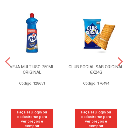
VEJA MULTIUSO 750ML
CLUB SOCIAL SAB ORIGINAL
ORIGINAL
6X24G
Código: 128651
Código: 176494
Faça seu login ou
Faça seu login ou
cadastre-se para
cadastre-se para
ver preços e
ver preços e
comprar
comprar