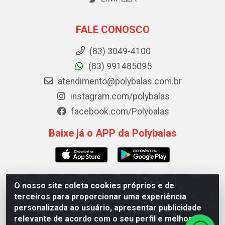
FALE CONOSCO
(83) 3049-4100
(83) 991485095
atendimento@polybalas.com.br
instagram.com/polybalas
facebook.com/Polybalas
Baixe já o APP da Polybalas
O nosso site coleta cookies próprios e de
Polybalas - Rua João Miguel de Souza, 173 Galpão B -
terceiros para proporcionar uma experiência
Ernesto Geisel, João Pessoa/PB - CEP 58.075-075 - CNPJ
personalizada ao usuário, apresentar publicidade
00.909.327/0002-61
relevante de acordo com o seu perfil e melhorar a