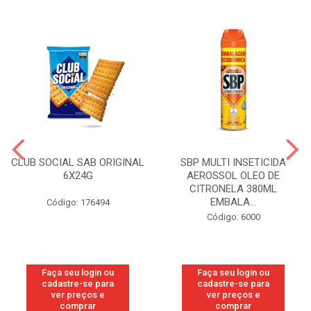
CLUB SOCIAL SAB ORIGINAL
SBP MULTI INSETICIDA
6X24G
AEROSSOL OLEO DE
CITRONELA 380ML
EMBALA...
Código: 176494
Código: 6000
Faça seu login ou
Faça seu login ou
cadastre-se para
cadastre-se para
ver preços e
ver preços e
comprar
comprar