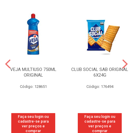
VEJA MULTIUSO 750ML
CLUB SOCIAL SAB ORIGINAL
ORIGINAL
6X24G
Código: 128651
Código: 176494
Faça seu login ou
Faça seu login ou
cadastre-se para
cadastre-se para
ver preços e
ver preços e
comprar
comprar