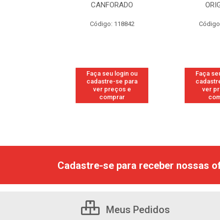
RESH
CANFORADO
ORI
go: 113
Código: 118842
Código
u login ou
Faça seu login ou
Faça seu
e-se para
cadastre-se para
cadastr
reços e
ver preços e
ver p
mprar
comprar
com
Cadastre-se para receber nossas of
Meus Pedidos