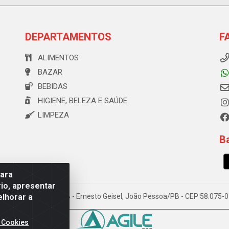
DEPARTAMENTOS
F
ALIMENTOS
BAZAR
BEBIDAS
HIGIENE, BELEZA E SAÚDE
LIMPEZA
Ba
para
io, apresentar
elhorar a
e Souza, 173 Galpão B - Ernesto Geisel, João Pessoa/PB - CEP 58.075
 Cookies