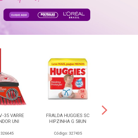
V-35 VARRE
FRALDA HUGGIES SC
H.BRASIL FC 
NDOR UNI
HIPZINHA G 58UN
 326645
Código: 327435
Código: