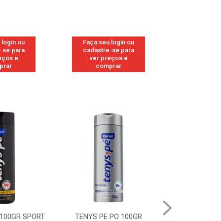
 login ou
Faça seu login ou
Faça seu 
-se para
cadastre-se para
cadastre
eços e
ver preços e
ver pr
prar
comprar
comp
 100GR SPORT
TENYS PE PO 100GR
TENYS PE PO 