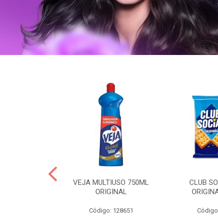
ERO 150ML
VEJA MULTIUSO 750ML
CLUB SO
HIALURONICO
ORIGINAL
ORIGIN
MEN
Código: 128651
Código
: 328153