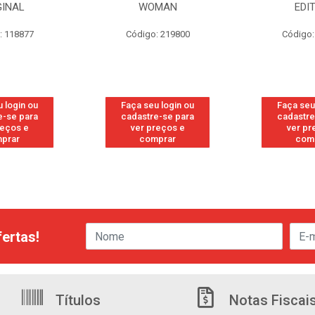
GINAL
WOMAN
EDI
: 118877
Código: 219800
Código:
 login ou
Faça seu login ou
Faça seu
e-se para
cadastre-se para
cadastre
reços e
ver preços e
ver pr
prar
comprar
com
ertas!
Títulos
Notas Fiscai