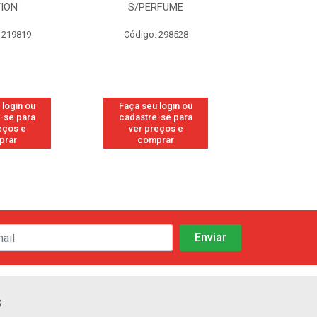
TION
S/PERFUME
FRE
 219819
Código: 298528
Código
 login ou
Faça seu login ou
Faça seu 
-se para
cadastre-se para
cadastre
eços e
ver preços e
ver pr
prar
comprar
comp
s