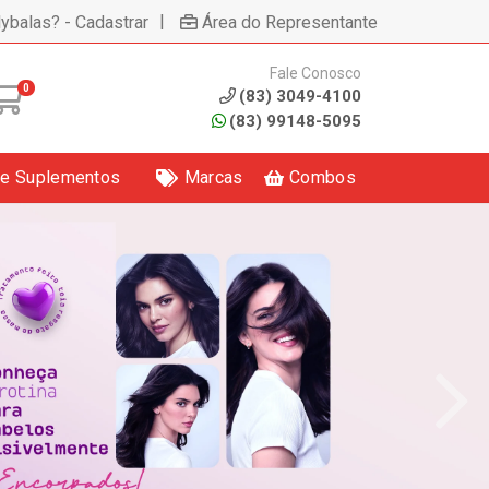
|
lybalas? - Cadastrar
Área do Representante
Fale Conosco
0
(83) 3049-4100
(83) 99148-5095
 e Suplementos
Marcas
Combos