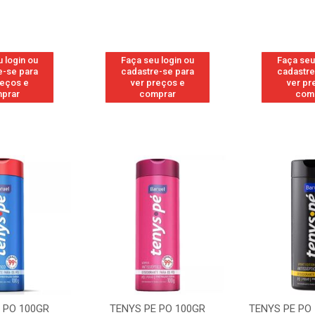
 login ou
Faça seu login ou
Faça seu
e-se para
cadastre-se para
cadastre
reços e
ver preços e
ver pr
prar
comprar
com
 PO 100GR
TENYS PE PO 100GR
TENYS PE PO