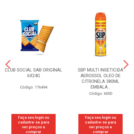
CLUB SOCIAL SAB ORIGINAL
SBP MULTI INSETICIDA
6X24G
AEROSSOL OLEO DE
CITRONELA 380ML
EMBALA...
Código: 176494
Código: 6000
Faça seu login ou
Faça seu login ou
cadastre-se para
cadastre-se para
ver preços e
ver preços e
comprar
comprar