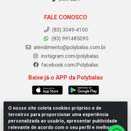
FALE CONOSCO
(83) 3049-4100
(83) 991485095
atendimento@polybalas.com.br
instagram.com/polybalas
facebook.com/Polybalas
Baixe já o APP da Polybalas
O nosso site coleta cookies próprios e de
Polybalas - Rua João Miguel de Souza, 173 Galpão B -
terceiros para proporcionar uma experiência
Ernesto Geisel, João Pessoa/PB - CEP 58.075-075 - CNPJ
personalizada ao usuário, apresentar publicidade
00.909.327/0002-61
relevante de acordo com o seu perfil e melhorar a