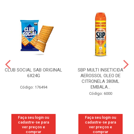
CLUB SOCIAL SAB ORIGINAL
SBP MULTI INSETICIDA
6X24G
AEROSSOL OLEO DE
CITRONELA 380ML
EMBALA...
Código: 176494
Código: 6000
Faça seu login ou
Faça seu login ou
cadastre-se para
cadastre-se para
ver preços e
ver preços e
comprar
comprar