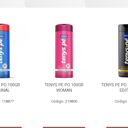
 PO 100GR
TENYS PE PO 100GR
TENYS PE PO
GINAL
WOMAN
EDI
: 118877
Código: 219800
Código: