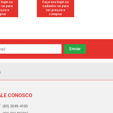
 login ou
Faça seu login ou
Faça seu 
-se para
cadastre-se para
cadastre
eços e
ver preços e
ver pr
prar
comprar
comp
s
ALE CONOSCO
(83) 3049-4100