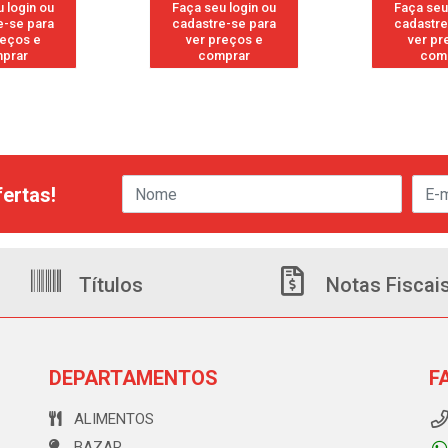
 login ou
Faça seu login ou
Faça seu
e-se para
cadastre-se para
cadastre
reços e
ver preços e
ver pr
prar
comprar
com
ertas!
Títulos
Notas Fiscai
DEPARTAMENTOS
F
ALIMENTOS
BAZAR