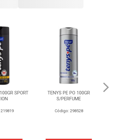
 100GR SPORT
TENYS PE PO 100GR
TENYS PE PO 
TION
S/PERFUME
FRE
 219819
Código: 298528
Código