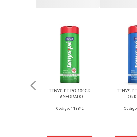
O 100GR MENTA
TENYS PE PO 100GR
TENYS PE
RESH
CANFORADO
ORI
go: 113
Código: 118842
Código