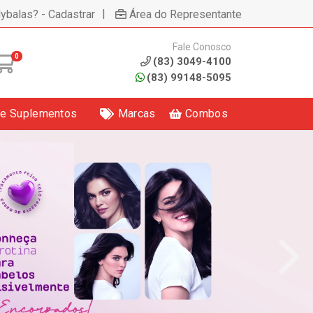
|
lybalas? - Cadastrar
Área do Representante
Fale Conosco
0
(83) 3049-4100
(83) 99148-5095
 e Suplementos
Marcas
Combos