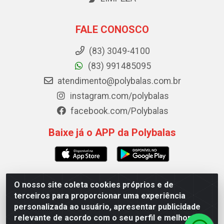
FALE CONOSCO
(83) 3049-4100
(83) 991485095
atendimento@polybalas.com.br
instagram.com/polybalas
facebook.com/Polybalas
Baixe já o APP da Polybalas
O nosso site coleta cookies próprios e de
Polybalas - Rua João Miguel de Souza, 173 Galpão B -
terceiros para proporcionar uma experiência
Ernesto Geisel, João Pessoa/PB - CEP 58.075-075 - CNPJ
personalizada ao usuário, apresentar publicidade
00.909.327/0002-61
relevante de acordo com o seu perfil e melhorar a