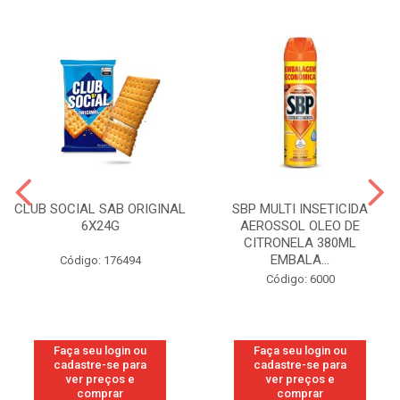
CLUB SOCIAL SAB ORIGINAL
SBP MULTI INSETICIDA
6X24G
AEROSSOL OLEO DE
CITRONELA 380ML
EMBALA...
Código: 176494
Código: 6000
Faça seu login ou
Faça seu login ou
cadastre-se para
cadastre-se para
ver preços e
ver preços e
comprar
comprar