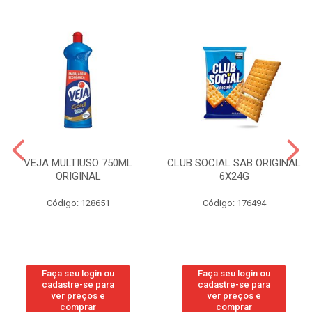
VEJA MULTIUSO 750ML
CLUB SOCIAL SAB ORIGINAL
ORIGINAL
6X24G
Código: 128651
Código: 176494
Faça seu login ou
Faça seu login ou
cadastre-se para
cadastre-se para
ver preços e
ver preços e
comprar
comprar