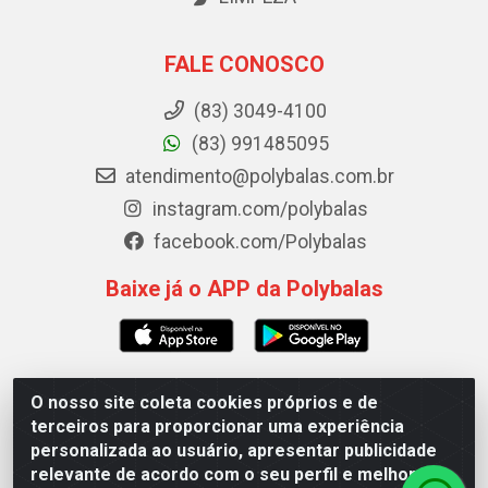
FALE CONOSCO
(83) 3049-4100
(83) 991485095
atendimento@polybalas.com.br
instagram.com/polybalas
facebook.com/Polybalas
Baixe já o APP da Polybalas
O nosso site coleta cookies próprios e de
Polybalas - Rua João Miguel de Souza, 173 Galpão B -
terceiros para proporcionar uma experiência
Ernesto Geisel, João Pessoa/PB - CEP 58.075-075 - CNPJ
personalizada ao usuário, apresentar publicidade
00.909.327/0002-61
relevante de acordo com o seu perfil e melhorar a