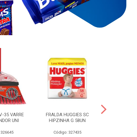
V-35 VARRE
FRALDA HUGGIES SC
H.BRASIL FC 
NDOR UNI
HIPZINHA G 58UN
 326645
Código: 327435
Código: