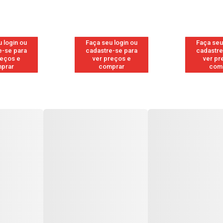
 login ou
Faça seu login ou
Faça seu
e-se para
cadastre-se para
cadastre
reços e
ver preços e
ver pr
prar
comprar
com