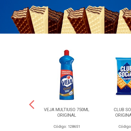
ERO 150ML
VEJA MULTIUSO 750ML
CLUB SO
HIALURONICO
ORIGINAL
ORIGIN
MEN
Código: 128651
Código
: 328153