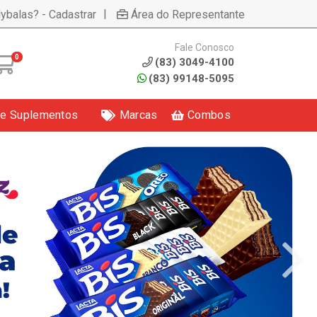
|
lybalas? - Cadastrar
Área do Representante
Fale Conosco
0
(83) 3049-4100
(83) 99148-5095
 e Suplementos
Marcas
Combos