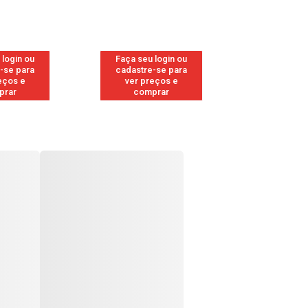
 login ou
Faça seu login ou
Faça seu 
-se para
cadastre-se para
cadastre
eços e
ver preços e
ver pr
prar
comprar
comp