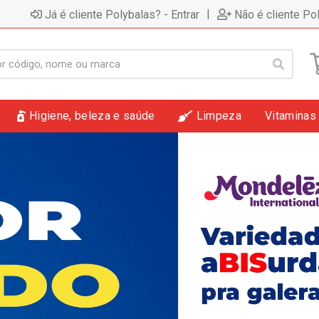
|
Já é cliente Polybalas? - Entrar
Não é cliente Po
Higiene, beleza e saúde
Limpeza
Vitaminas