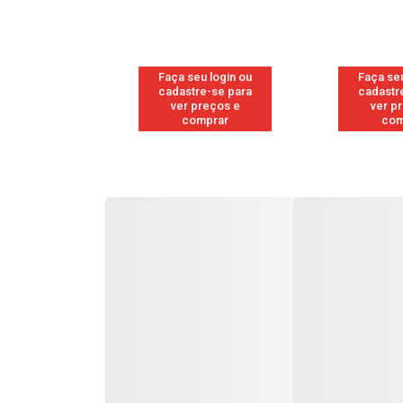
u login ou
Faça seu login ou
Faça seu
e-se para
cadastre-se para
cadastr
reços e
ver preços e
ver p
mprar
comprar
com