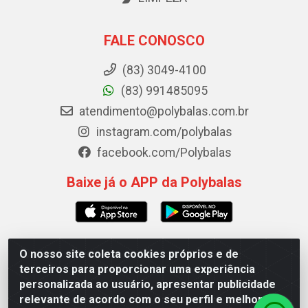
FALE CONOSCO
(83) 3049-4100
(83) 991485095
atendimento@polybalas.com.br
instagram.com/polybalas
facebook.com/Polybalas
Baixe já o APP da Polybalas
O nosso site coleta cookies próprios e de
Polybalas - Rua João Miguel de Souza, 173 Galpão B -
terceiros para proporcionar uma experiência
Ernesto Geisel, João Pessoa/PB - CEP 58.075-075 - CNPJ
personalizada ao usuário, apresentar publicidade
00.909.327/0002-61
relevante de acordo com o seu perfil e melhorar a