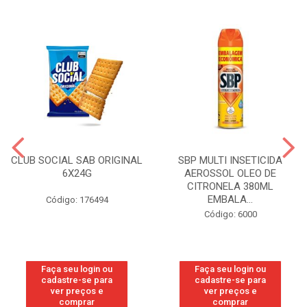
CLUB SOCIAL SAB ORIGINAL
SBP MULTI INSETICIDA
6X24G
AEROSSOL OLEO DE
CITRONELA 380ML
EMBALA...
Código: 176494
Código: 6000
Faça seu login ou
Faça seu login ou
cadastre-se para
cadastre-se para
ver preços e
ver preços e
comprar
comprar