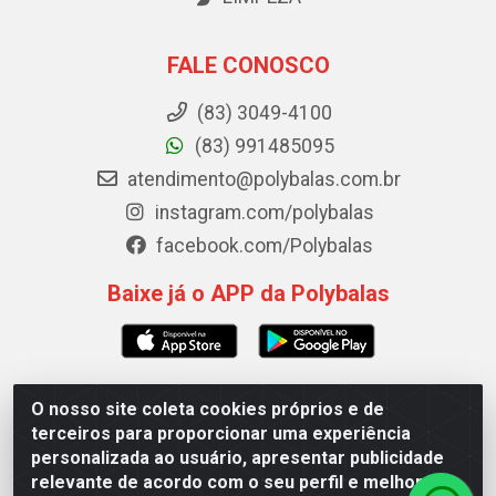
FALE CONOSCO
(83) 3049-4100
(83) 991485095
atendimento@polybalas.com.br
instagram.com/polybalas
facebook.com/Polybalas
Baixe já o APP da Polybalas
O nosso site coleta cookies próprios e de
Polybalas - Rua João Miguel de Souza, 173 Galpão B -
terceiros para proporcionar uma experiência
Ernesto Geisel, João Pessoa/PB - CEP 58.075-075 - CNPJ
personalizada ao usuário, apresentar publicidade
00.909.327/0002-61
relevante de acordo com o seu perfil e melhorar a