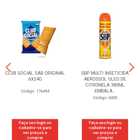
CLUB SOCIAL SAB ORIGINAL
SBP MULTI INSETICIDA
6X24G
AEROSSOL OLEO DE
CITRONELA 380ML
EMBALA...
Código: 176494
Código: 6000
Faça seu login ou
Faça seu login ou
cadastre-se para
cadastre-se para
ver preços e
ver preços e
comprar
comprar