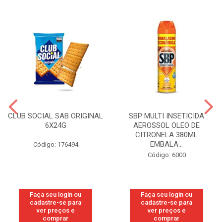
CLUB SOCIAL SAB ORIGINAL
SBP MULTI INSETICIDA
6X24G
AEROSSOL OLEO DE
CITRONELA 380ML
EMBALA...
Código: 176494
Código: 6000
Faça seu login ou
Faça seu login ou
cadastre-se para
cadastre-se para
ver preços e
ver preços e
comprar
comprar