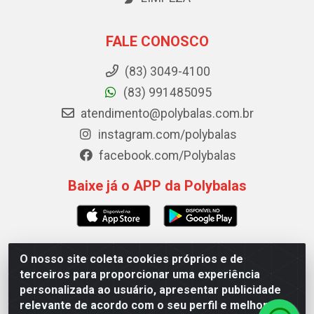
FALE CONOSCO
(83) 3049-4100
(83) 991485095
atendimento@polybalas.com.br
instagram.com/polybalas
facebook.com/Polybalas
Baixe já o APP da Polybalas
O nosso site coleta cookies próprios e de
Polybalas - Rua João Miguel de Souza, 173 Galpão B -
terceiros para proporcionar uma experiência
Ernesto Geisel, João Pessoa/PB - CEP 58.075-075 - CNPJ
personalizada ao usuário, apresentar publicidade
00.909.327/0002-61
relevante de acordo com o seu perfil e melhorar a