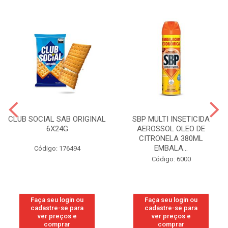
CLUB SOCIAL SAB ORIGINAL
SBP MULTI INSETICIDA
6X24G
AEROSSOL OLEO DE
CITRONELA 380ML
EMBALA...
Código: 176494
Código: 6000
Faça seu login ou
Faça seu login ou
cadastre-se para
cadastre-se para
ver preços e
ver preços e
comprar
comprar