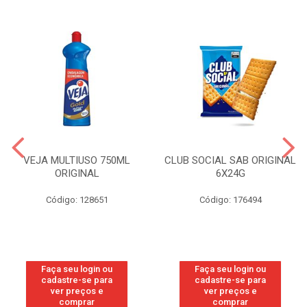
VEJA MULTIUSO 750ML
CLUB SOCIAL SAB ORIGINAL
ORIGINAL
6X24G
Código: 128651
Código: 176494
Faça seu login ou
Faça seu login ou
cadastre-se para
cadastre-se para
ver preços e
ver preços e
comprar
comprar