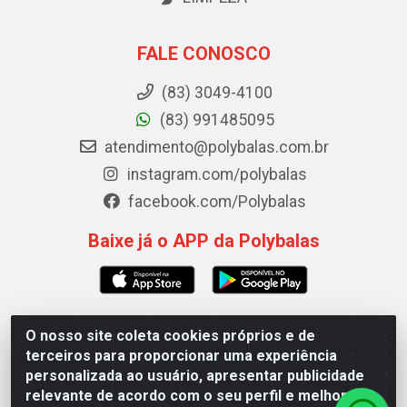
FALE CONOSCO
(83) 3049-4100
(83) 991485095
atendimento@polybalas.com.br
instagram.com/polybalas
facebook.com/Polybalas
Baixe já o APP da Polybalas
O nosso site coleta cookies próprios e de
Polybalas - Rua João Miguel de Souza, 173 Galpão B -
terceiros para proporcionar uma experiência
Ernesto Geisel, João Pessoa/PB - CEP 58.075-075 - CNPJ
personalizada ao usuário, apresentar publicidade
00.909.327/0002-61
relevante de acordo com o seu perfil e melhorar a