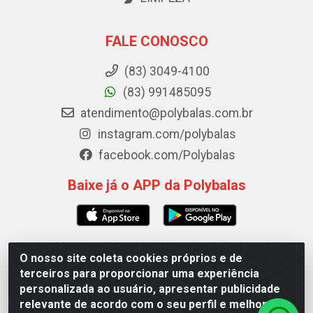
FALE CONOSCO
(83) 3049-4100
(83) 991485095
atendimento@polybalas.com.br
instagram.com/polybalas
facebook.com/Polybalas
Baixe já o APP da Polybalas
O nosso site coleta cookies próprios e de
Polybalas - Rua João Miguel de Souza, 173 Galpão B -
terceiros para proporcionar uma experiência
Ernesto Geisel, João Pessoa/PB - CEP 58.075-075 - CNPJ
personalizada ao usuário, apresentar publicidade
00.909.327/0002-61
relevante de acordo com o seu perfil e melhorar a