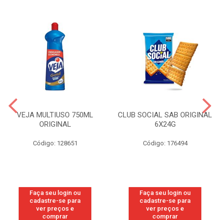
VEJA MULTIUSO 750ML
CLUB SOCIAL SAB ORIGINAL
ORIGINAL
6X24G
Código: 128651
Código: 176494
Faça seu login ou
Faça seu login ou
cadastre-se para
cadastre-se para
ver preços e
ver preços e
comprar
comprar