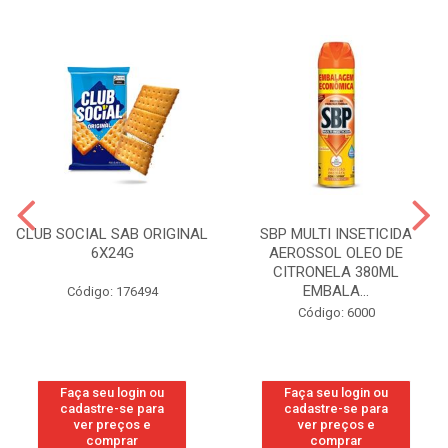
CLUB SOCIAL SAB ORIGINAL
SBP MULTI INSETICIDA
6X24G
AEROSSOL OLEO DE
CITRONELA 380ML
EMBALA...
Código: 176494
Código: 6000
Faça seu login ou
Faça seu login ou
cadastre-se para
cadastre-se para
ver preços e
ver preços e
comprar
comprar