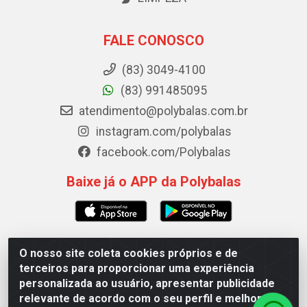
FALE CONOSCO
(83) 3049-4100
(83) 991485095
atendimento@polybalas.com.br
instagram.com/polybalas
facebook.com/Polybalas
Baixe já o APP da Polybalas
O nosso site coleta cookies próprios e de
Polybalas - Rua João Miguel de Souza, 173 Galpão B -
terceiros para proporcionar uma experiência
Ernesto Geisel, João Pessoa/PB - CEP 58.075-075 - CNPJ
personalizada ao usuário, apresentar publicidade
00.909.327/0002-61
relevante de acordo com o seu perfil e melhorar a