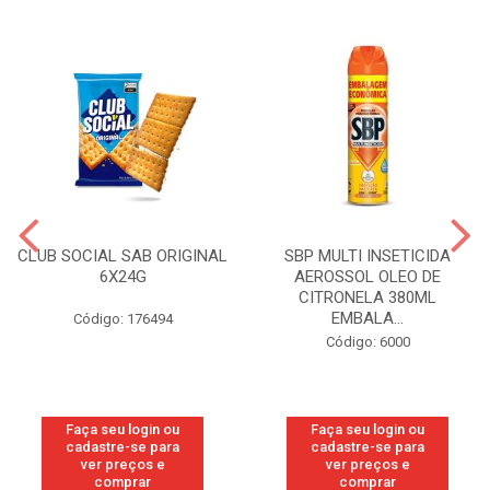
CLUB SOCIAL SAB ORIGINAL
SBP MULTI INSETICIDA
6X24G
AEROSSOL OLEO DE
CITRONELA 380ML
EMBALA...
Código: 176494
Código: 6000
Faça seu login ou
Faça seu login ou
cadastre-se para
cadastre-se para
ver preços e
ver preços e
comprar
comprar