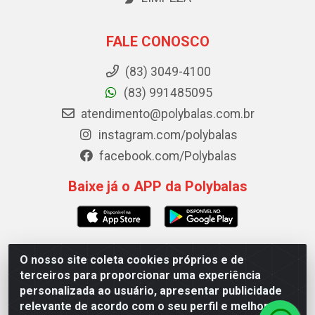
FALE CONOSCO
(83) 3049-4100
(83) 991485095
atendimento@polybalas.com.br
instagram.com/polybalas
facebook.com/Polybalas
Baixe já o APP da Polybalas
O nosso site coleta cookies próprios e de
Polybalas - Rua João Miguel de Souza, 173 Galpão B -
terceiros para proporcionar uma experiência
Ernesto Geisel, João Pessoa/PB - CEP 58.075-075 - CNPJ
personalizada ao usuário, apresentar publicidade
00.909.327/0002-61
relevante de acordo com o seu perfil e melhorar a