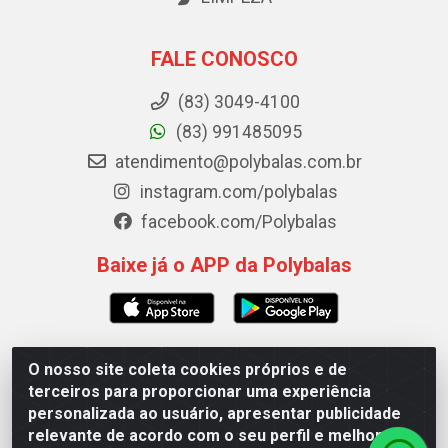
FALE CONOSCO
(83) 3049-4100
(83) 991485095
atendimento@polybalas.com.br
instagram.com/polybalas
facebook.com/Polybalas
Baixe já o APP da Polybalas
O nosso site coleta cookies próprios e de
Polybalas - Rua João Miguel de Souza, 173 Galpão B -
terceiros para proporcionar uma experiência
Ernesto Geisel, João Pessoa/PB - CEP 58.075-075 - CNPJ
personalizada ao usuário, apresentar publicidade
00.909.327/0002-61
relevante de acordo com o seu perfil e melhorar a