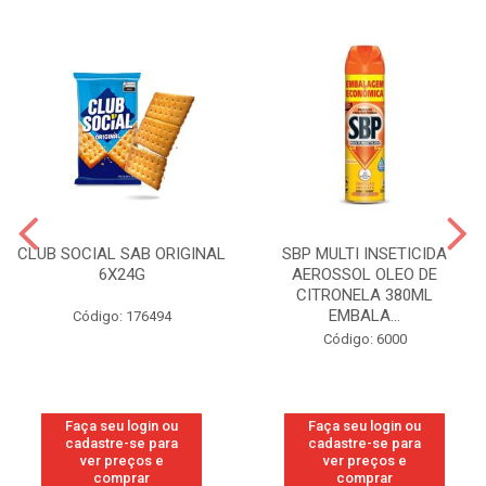
CLUB SOCIAL SAB ORIGINAL
SBP MULTI INSETICIDA
6X24G
AEROSSOL OLEO DE
CITRONELA 380ML
EMBALA...
Código: 176494
Código: 6000
Faça seu login ou
Faça seu login ou
cadastre-se para
cadastre-se para
ver preços e
ver preços e
comprar
comprar