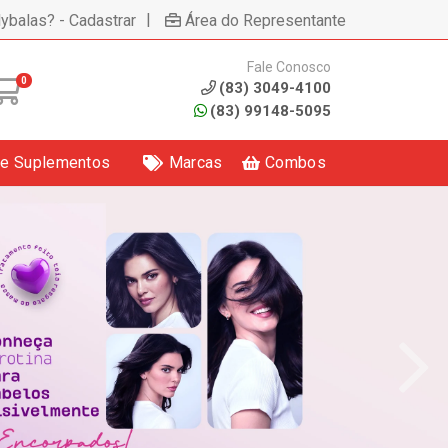
|
lybalas? - Cadastrar
Área do Representante
Fale Conosco
0
(83) 3049-4100
(83) 99148-5095
 e Suplementos
Marcas
Combos