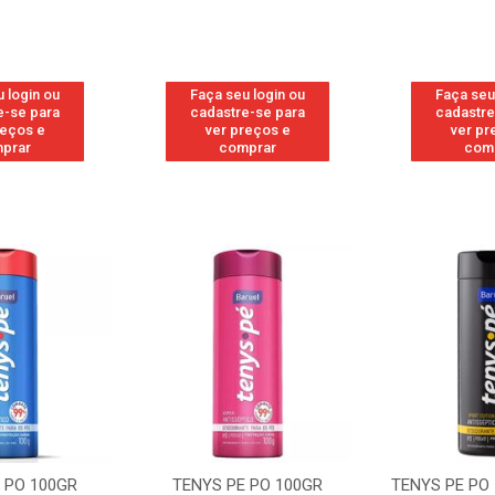
 login ou
Faça seu login ou
Faça seu
e-se para
cadastre-se para
cadastre
reços e
ver preços e
ver pr
prar
comprar
com
 PO 100GR
TENYS PE PO 100GR
TENYS PE PO