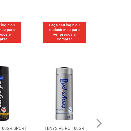
 login ou
Faça seu login ou
Faça seu 
-se para
cadastre-se para
cadastre
eços e
ver preços e
ver pr
prar
comprar
comp
 100GR SPORT
TENYS PE PO 100GR
TENYS PE PO 