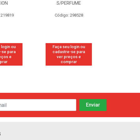
TION
S/PERFUME
FRE
 219819
Código: 298528
Código
 login ou
Faça seu login ou
Faça seu 
-se para
cadastre-se para
cadastre
eços e
ver preços e
ver pr
prar
comprar
comp
s