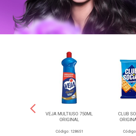
ERO 150ML
VEJA MULTIUSO 750ML
CLUB SO
HIALURONICO
ORIGINAL
ORIGIN
MEN
Código: 128651
Código
: 328153