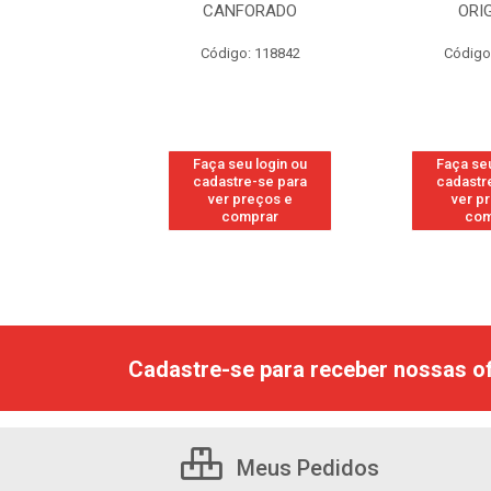
RESH
CANFORADO
ORI
go: 113
Código: 118842
Código
u login ou
Faça seu login ou
Faça seu
e-se para
cadastre-se para
cadastr
reços e
ver preços e
ver p
mprar
comprar
com
Cadastre-se para receber nossas of
Meus Pedidos