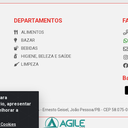
DEPARTAMENTOS
F
ALIMENTOS
BAZAR
BEBIDAS
HIGIENE, BELEZA E SAÚDE
LIMPEZA
Ba
para
io, apresentar
elhorar a
e Souza, 173 Galpão B - Ernesto Geisel, João Pessoa/PB - CEP 58.075
 Cookies