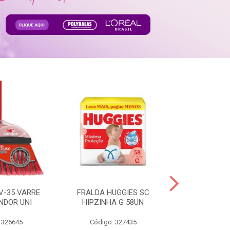
V-35 VARRE
FRALDA HUGGIES SC
H.BRASIL FC 
NDOR UNI
HIPZINHA G 58UN
 326645
Código: 327435
Código: