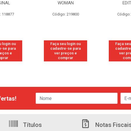
GINAL
WOMAN
EDI
: 118877
Código: 219800
Código:
 login ou
Faça seu login ou
Faça seu
e-se para
cadastre-se para
cadastre
reços e
ver preços e
ver pr
prar
comprar
com
ertas!
Títulos
Notas Fiscai